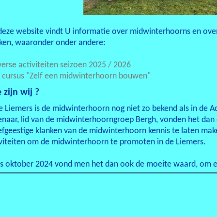
eze website vindt U informatie over midwinterhoorns en over 
ken, waaronder onder andere:
verse activiteiten seizoen 2025 / 2026
e cursus "Zelf een midwinterhoorn bouwen"
 zijn wij ?
e Liemers is de midwinterhoorn nog niet zo bekend als in de 
enaar, lid van de midwinterhoorngroep Bergh, vonden het da
efgeestige klanken van de midwinterhoorn kennis te laten ma
iviteiten om de midwinterhoorn te promoten in de Liemers.
ds oktober 2024 vond men het dan ook de moeite waard, om ee
richten op de Liemers en omstreken. De midwinterhoorngroep S
wers.
staan van de midwinterhoorngroep Bergh