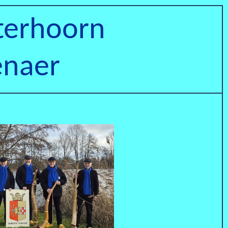
terhoorn
enaer