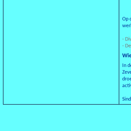
Op d
wer
- Di
- D
Wie
In d
Zev
dro
act
Sin
zal 
bou
Ont